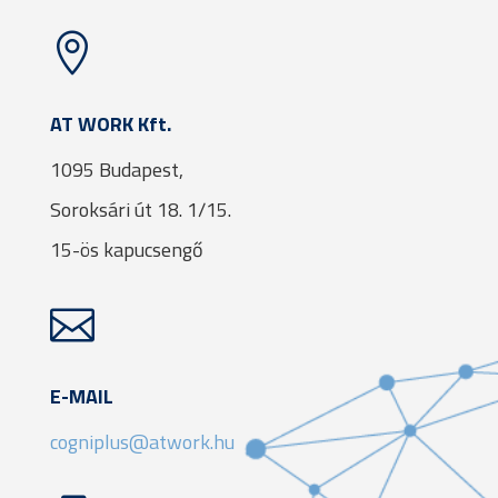

AT WORK Kft.
1095 Budapest,
Soroksári út 18. 1/15.
15-ös kapucsengő

E-MAIL
cogniplus@atwork.hu