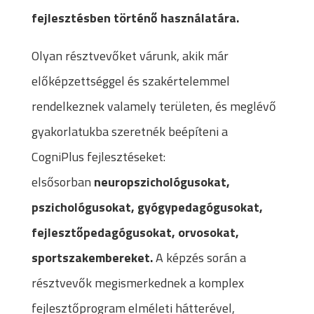
fejlesztésben történő használatára.
Olyan résztvevőket várunk, akik már
előképzettséggel és szakértelemmel
rendelkeznek valamely területen, és meglévő
gyakorlatukba szeretnék beépíteni a
CogniPlus fejlesztéseket:
elsősorban
neuropszichológusokat,
pszichológusokat, gyógypedagógusokat,
fejlesztőpedagógusokat, orvosokat,
sportszakembereket.
A képzés során a
résztvevők megismerkednek a komplex
fejlesztőprogram elméleti hátterével,