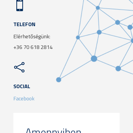

TELEFON
Elérhetőségünk:
+36 70 618 2814

SOCIAL
Facebook
Amennyiben