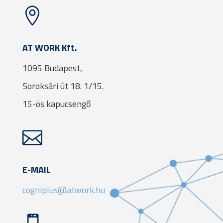

AT WORK Kft.
1095 Budapest,
Soroksári út 18. 1/15.
15-ös kapucsengő

E-MAIL
cogniplus@atwork.hu